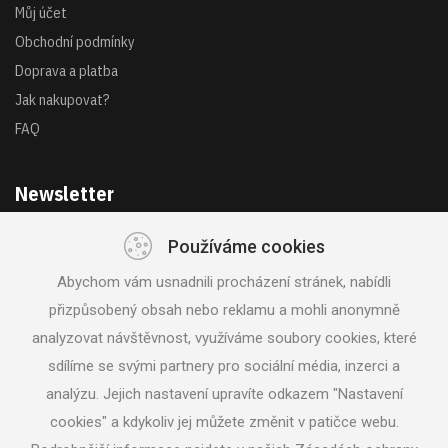
Můj účet
Obchodní podmínky
Doprava a platba
Jak nakupovat?
FAQ
Newsletter
Používáme cookies
Získejte akce a novinky z první ruky
Abychom vám usnadnili procházení stránek, nabídli
přizpůsobený obsah nebo reklamu a mohli anonymně
analyzovat návštěvnost, využíváme soubory cookies, které
sdílíme se svými partnery pro sociální média, inzerci a
analýzu. Jejich nastavení upravíte odkazem "Nastavení
SLEDUJTE NÁS
cookies" a kdykoliv jej můžete změnit v patičce webu.