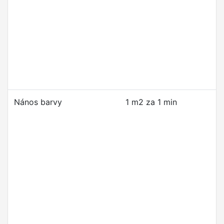
Nános barvy
1 m2 za 1 min