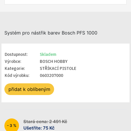
Systém pro nástřik barev Bosch PFS 1000
Dostupnost:
Skladem
Výrobce:
BOSCH HOBBY
Kategorie:
STŘÍKACÍ PISTOLE
Kód výrobku:
0603207000
přidat k oblíbeným
Stará cena: 2 491 Kč
- 3 %
Ušetříte: 75 Kč