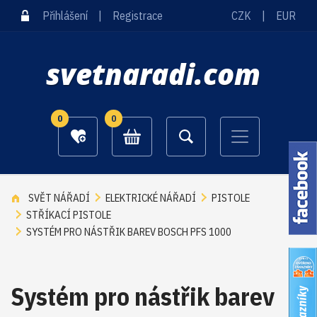
Přihlášení
|
Registrace
CZK
|
EUR
svetnaradi.com
0
0
SVĚT NÁŘADÍ
ELEKTRICKÉ NÁŘADÍ
PISTOLE
STŘÍKACÍ PISTOLE
SYSTÉM PRO NÁSTŘIK BAREV BOSCH PFS 1000
Systém pro nástřik barev