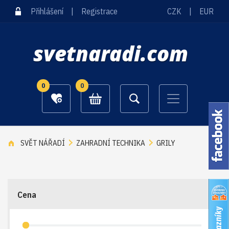
Přihlášení
|
Registrace
CZK
|
EUR
svetnaradi.com
0
0
SVĚT NÁŘADÍ
ZAHRADNÍ TECHNIKA
GRILY
Cena