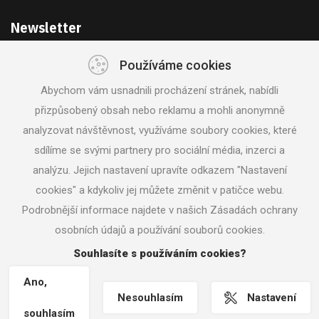
Newsletter
Používáme cookies
Získejte akce a novinky z první ruky
Abychom vám usnadnili procházení stránek, nabídli
přizpůsobený obsah nebo reklamu a mohli anonymně
analyzovat návštěvnost, využíváme soubory cookies, které
sdílíme se svými partnery pro sociální média, inzerci a
analýzu. Jejich nastavení upravíte odkazem "Nastavení
SLEDUJTE NÁS
cookies" a kdykoliv jej můžete změnit v patičce webu.
Podrobnější informace najdete v našich Zásadách ochrany
osobních údajů a používání souborů cookies.
© 2018 Svět nářadí |
Nastavení cookies
|
Vrácení zboží /
Odstoupení od smlouvy
| Tvorba www stránek
Machin.cz
Souhlasíte s používáním cookies?
Ano,
Nesouhlasím
Nastavení
souhlasím