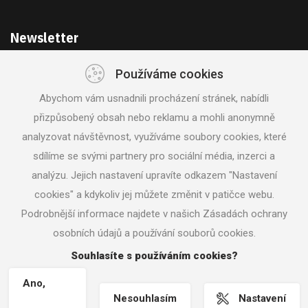
Newsletter
Používáme cookies
Získejte akce a novinky z první ruky
Abychom vám usnadnili procházení stránek, nabídli
přizpůsobený obsah nebo reklamu a mohli anonymně
analyzovat návštěvnost, využíváme soubory cookies, které
sdílíme se svými partnery pro sociální média, inzerci a
analýzu. Jejich nastavení upravíte odkazem "Nastavení
SLEDUJTE NÁS
cookies" a kdykoliv jej můžete změnit v patičce webu.
Podrobnější informace najdete v našich Zásadách ochrany
osobních údajů a používání souborů cookies.
© 2018 Svět nářadí |
Nastavení cookies
|
Vrácení zboží /
Odstoupení od smlouvy
| Tvorba www stránek
Machin.cz
Souhlasíte s používáním cookies?
Ano,
Nesouhlasím
Nastavení