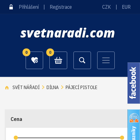
Přihlášení
|
Registrace
CZK
|
EUR
svetnaradi.com
0
0
SVĚT NÁŘADÍ
DÍLNA
PÁJECÍ PISTOLE
Cena