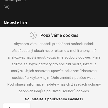
FAQ
Newsletter
Používáme cookies
Získejte akce a novinky z první ruky
Abychom vám usnadnili procházení stránek, nabídli
přizpůsobený obsah nebo reklamu a mohli anonymně
analyzovat návštěvnost, využíváme soubory cookies, které
sdílíme se svými partnery pro sociální média, inzerci a
analýzu. Jejich nastavení upravíte odkazem "Nastavení
SLEDUJTE NÁS
cookies" a kdykoliv jej můžete změnit v patičce webu.
Podrobnější informace najdete v našich Zásadách ochrany
osobních údajů a používání souborů cookies.
© 2018 Svět nářadí |
Nastavení cookies
|
Vrácení zboží /
Odstoupení od smlouvy
| Tvorba www stránek
Machin.cz
Souhlasíte s používáním cookies?