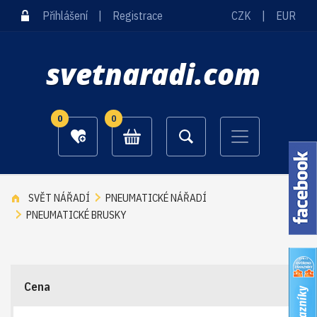
Přihlášení
|
Registrace
CZK
|
EUR
svetnaradi.com
0
0
SVĚT NÁŘADÍ
PNEUMATICKÉ NÁŘADÍ
PNEUMATICKÉ BRUSKY
Cena