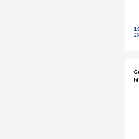
1
25
G
h