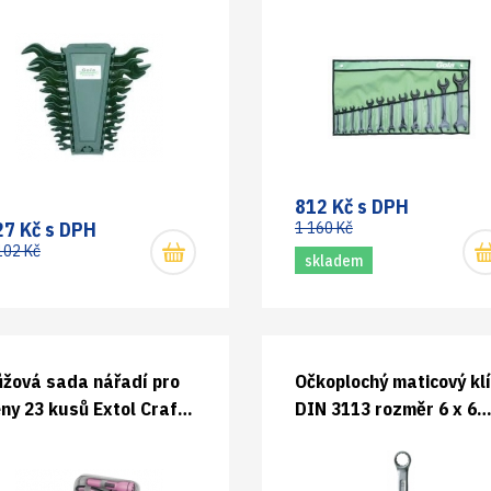
boustranných 710112
oboustranných 710012
812 Kč s DPH
27 Kč s DPH
1 160 Kč
102 Kč
skladem
ůžová sada nářadí pro
Očkoplochý maticový kl
ny 23 kusů Extol Craft
DIN 3113 rozměr 6 x 6
595
mm