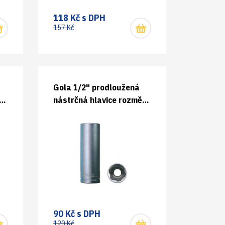
118 Kč s DPH
157 Kč
Gola 1/2" prodloužená
r
nástrčná hlavice rozměr
10 mm
90 Kč s DPH
120 Kč