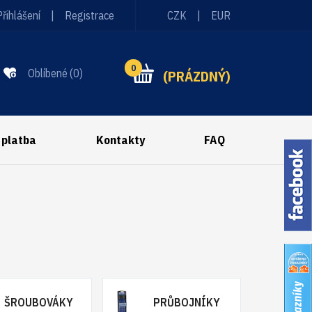
Přihlášení
|
Registrace
CZK
|
EUR
0
Oblíbené
(
0
)
(PRÁZDNÝ)
 platba
Kontakty
FAQ
ŠROUBOVÁKY
PRŮBOJNÍKY