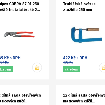
nipex COBRA 87 01 250
Truhlářská svěrka -
eště Instalatérské 250
ztužidlo 250 mm
m 8701250
69 Kč s DPH
422 Kč s DPH
054 Kč
431 Kč
skladem
skladem
 dílná sada otevřených
12 dílná sada otevřený
ticových klíčů
maticových klíčů