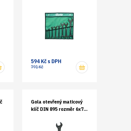
oboustranných 710008
594 Kč s DPH
791 Kč
íč
Gola otevřený maticový
klíč DIN 895 rozměr 6x7
mm