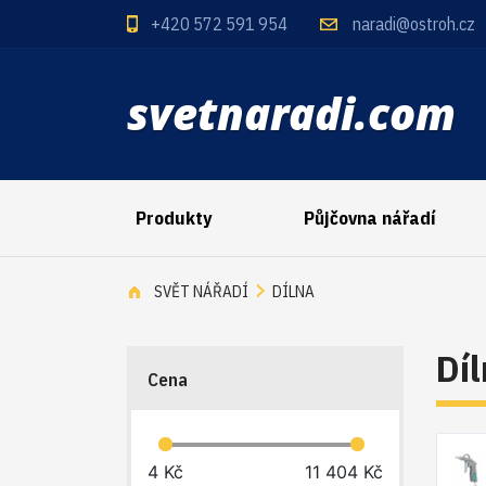
+420 572 591 954
naradi@ostroh.cz
svetnaradi.com
Produkty
Půjčovna nářadí
SVĚT NÁŘADÍ
DÍLNA
Dí
Cena
4
Kč
11 404
Kč