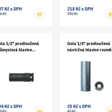
07 Kč s DPH
218 Kč s DPH
6 Kč
290 Kč
ola 1/2" prodloužená
Gola 1/4" prodloužená
ůmyslová hlavice
nástrčná hlavice rozmě
ozměr 17 mm
6 mm
94 Kč s DPH
35 Kč s DPH
9 Kč
47 Kč