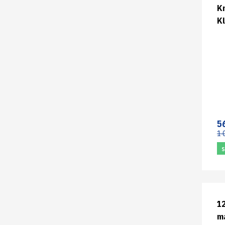
K
Kl
m
5
1 
12
ma