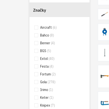
Značky
Aircraft
(6)
Bahco
(8)
Berner
(4)
BGS
(5)
Extol
(40)
Festa
(4)
Fortum
(2)
Gola
(278)
Irimo
(1)
Keter
(1)
Knipex
(7)