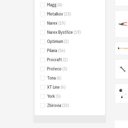
Magg
(4)
Metalkov
(15)
Narex
(19)
Narex Bystřice
(19)
Optimum
(1)
Pilana
(56)
Procraft
(1)
Proteco
(5)
Tona
(6)
XT Line
(6)
York
(5)
Zbirovia
(10)