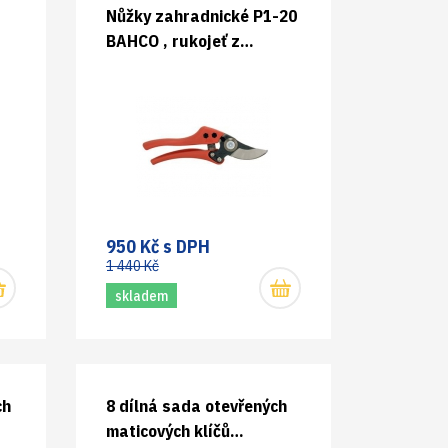
Nůžky zahradnické P1-20
BAHCO , rukojeť z
kompozitu
950 Kč s DPH
1 440 Kč
skladem
ch
8 dílná sada otevřených
maticových klíčů