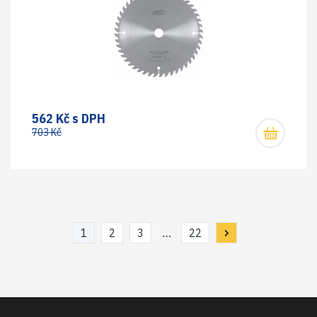
562 Kč s DPH
703 Kč
1
2
3
…
22
Next