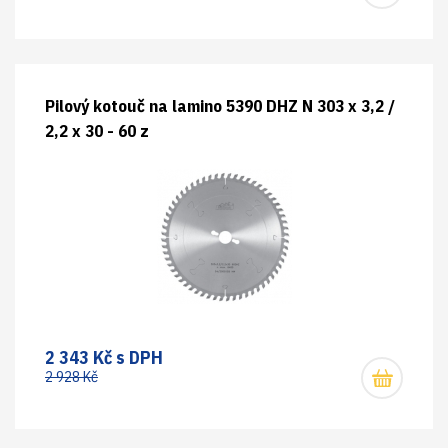
Pilový kotouč na lamino 5390 DHZ N 303 x 3,2 /
2,2 x 30 - 60 z
2 343 Kč s DPH
2 928 Kč