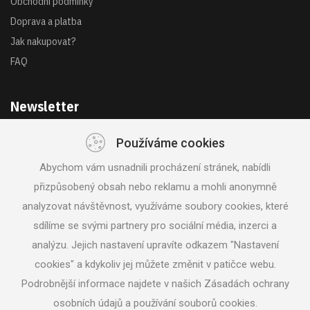
Obchodní podmínky
Doprava a platba
Jak nakupovat?
FAQ
Newsletter
Používáme cookies
Získejte akce a novinky z první ruky
Abychom vám usnadnili procházení stránek, nabídli
přizpůsobený obsah nebo reklamu a mohli anonymně
analyzovat návštěvnost, využíváme soubory cookies, které
sdílíme se svými partnery pro sociální média, inzerci a
analýzu. Jejich nastavení upravíte odkazem "Nastavení
SLEDUJTE NÁS
cookies" a kdykoliv jej můžete změnit v patičce webu.
Podrobnější informace najdete v našich Zásadách ochrany
osobních údajů a používání souborů cookies.
© 2018 Svět nářadí |
Nastavení cookies
|
Vrácení zboží /