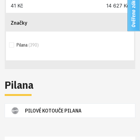
41
Kč
14 627
Kč
Značky
Pilana
(390)
Pilana
PILOVÉ KOTOUČE PILANA