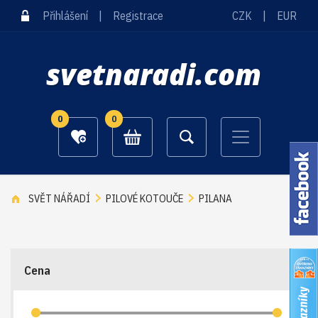
Přihlášení
|
Registrace
CZK
|
EUR
svetnaradi.com
0
0
SVĚT NÁŘADÍ
PILOVÉ KOTOUČE
PILANA
Cena