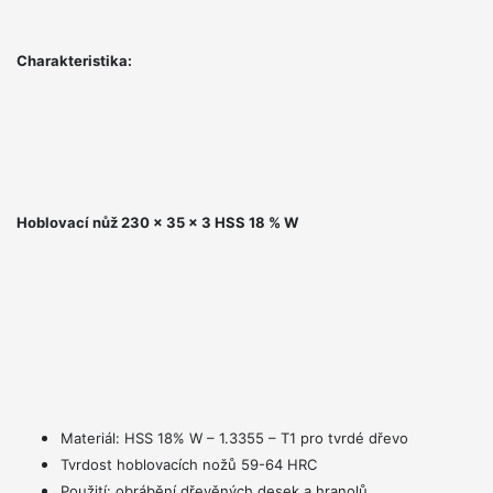
Charakteristika:
Hoblovací nůž
2
3
0 x 35 x 3 HSS 18 % W
Materiál: HSS 18% W – 1.3355 – T1 pro tvrdé dřevo
Tvrdost hoblovacích nožů 59-64 HRC
Použití: obrábění dřevěných desek a hranolů