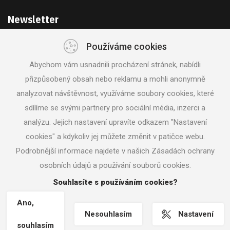
Newsletter
Používáme cookies
Získejte akce a novinky z první ruky
Abychom vám usnadnili procházení stránek, nabídli
přizpůsobený obsah nebo reklamu a mohli anonymně
analyzovat návštěvnost, využíváme soubory cookies, které
sdílíme se svými partnery pro sociální média, inzerci a
analýzu. Jejich nastavení upravíte odkazem "Nastavení
SLEDUJTE NÁS
cookies" a kdykoliv jej můžete změnit v patičce webu.
Podrobnější informace najdete v našich Zásadách ochrany
osobních údajů a používání souborů cookies.
© 2018 Svět nářadí |
Nastavení cookies
|
Vrácení zboží /
Odstoupení od smlouvy
| Tvorba www stránek
Machin.cz
Souhlasíte s používáním cookies?
Ano,
Nesouhlasím
Nastavení
souhlasím