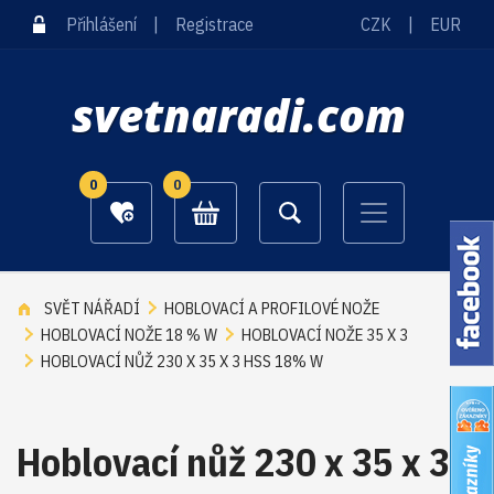
Přihlášení
|
Registrace
CZK
|
EUR
svetnaradi.com
0
0
SVĚT NÁŘADÍ
HOBLOVACÍ A PROFILOVÉ NOŽE
HOBLOVACÍ NOŽE 18 % W
HOBLOVACÍ NOŽE 35 X 3
HOBLOVACÍ NŮŽ 230 X 35 X 3 HSS 18% W
Hoblovací nůž 230 x 35 x 3